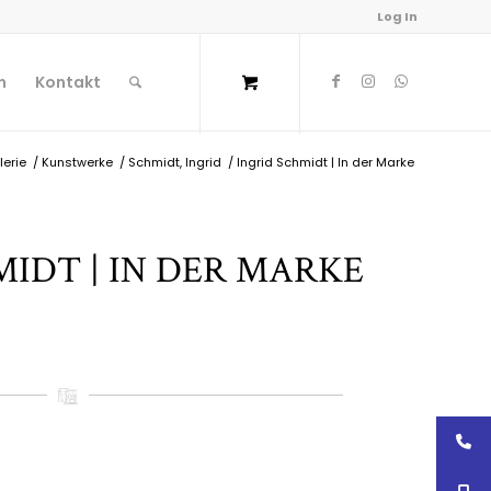
Log In
n
Kontakt
lerie
/
Kunstwerke
/
Schmidt, Ingrid
/
Ingrid Schmidt | In der Marke
MIDT | IN DER MARKE