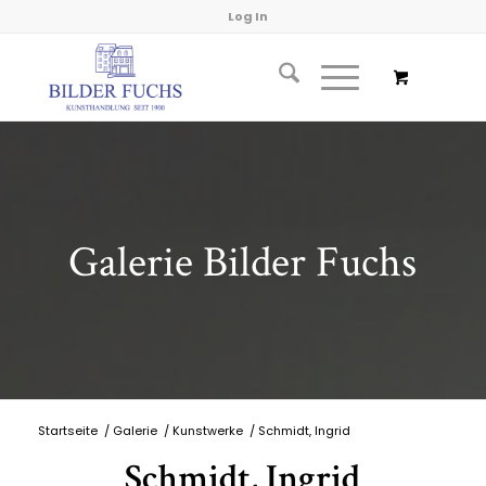
Log In
Galerie Bilder Fuchs
Startseite
/
Galerie
/
Kunstwerke
/
Schmidt, Ingrid
Schmidt, Ingrid