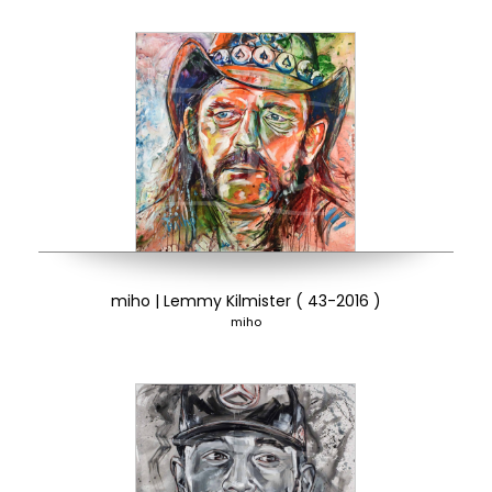
miho | Lemmy Kilmister ( 43-2016 )
miho