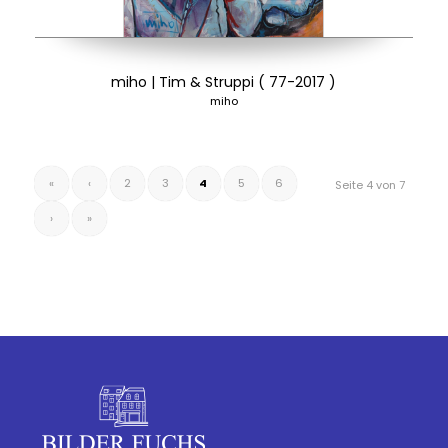
miho | Tim & Struppi ( 77-2017 )
miho
«
‹
2
3
4
5
6
Seite 4 von 7
›
»