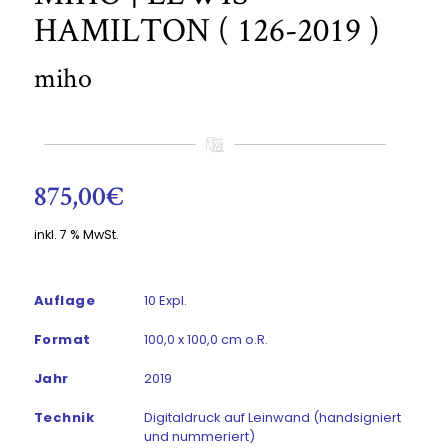
HAMILTON ( 126-2019 )
miho
875,00
€
inkl. 7 % MwSt.
Auflage
10 Expl.
Format
100,0 x 100,0 cm o.R.
Jahr
2019
Technik
Digitaldruck auf Leinwand (handsigniert
und nummeriert)