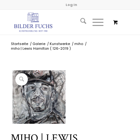
Log In
Startseite
/
Galerie
/
Kunstwerke
/
miho
/
miho | Lewis Hamilton ( 126-2019 )
MIHO | LEWIS