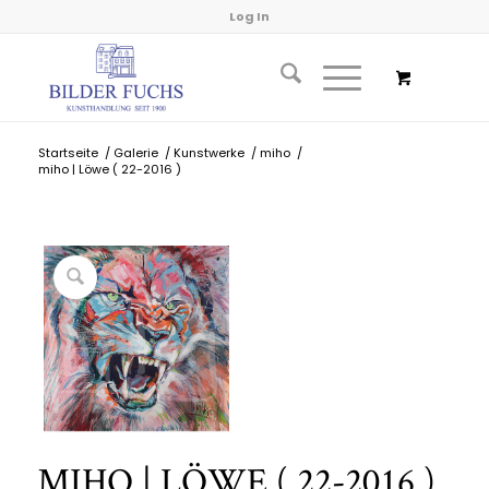
Log In
Startseite
/
Galerie
/
Kunstwerke
/
miho
/
miho | Löwe ( 22-2016 )
MIHO | LÖWE ( 22-2016 )