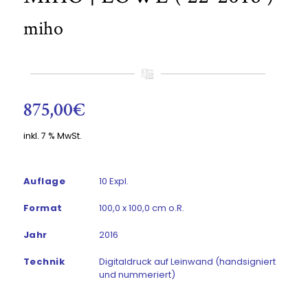
miho
875,00
€
inkl. 7 % MwSt.
Auflage
10 Expl.
Format
100,0 x 100,0 cm o.R.
Jahr
2016
Technik
Digitaldruck auf Leinwand (handsigniert
und nummeriert)