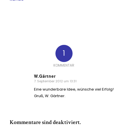
1
KOMMENTAR
W.Gärtner
7. September 2012 um 13:31
sagte:
Eine wunderbare Idee, wünsche viel Erfolg!
Gruß, W. Gärtner.
Kommentare sind deaktiviert.