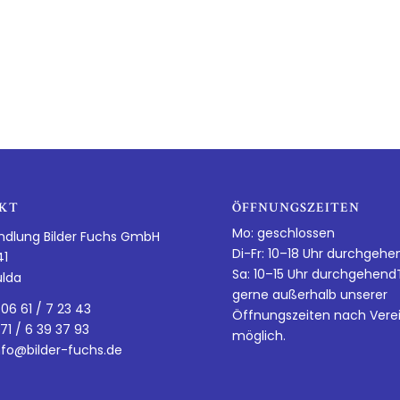
KT
ÖFFNUNGSZEITEN
Mo: geschlossen
ndlung Bilder Fuchs GmbH
Di-Fr: 10–18 Uhr durchgehe
41
Sa: 10–15 Uhr durchgehen
ulda
gerne außerhalb unserer
 06 61 / 7 23 43
Öffnungszeiten nach Vere
 71 / 6 39 37 93
möglich.
nfo@bilder-fuchs.de