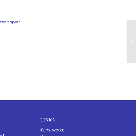
ttenpapier
LINKS
Kunstwerke
nd