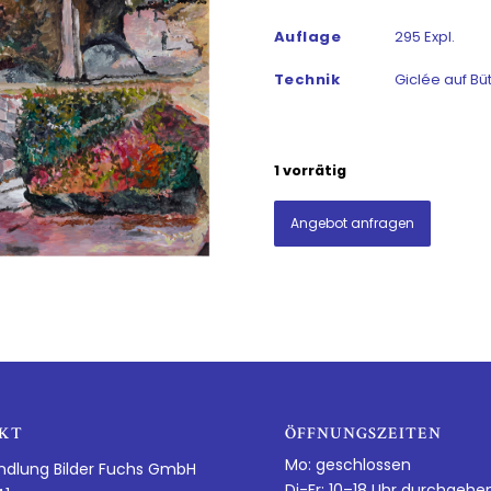
Auflage
295 Expl.
Technik
Giclée auf Bü
1 vorrätig
Angebot anfragen
KT
ÖFFNUNGSZEITEN
Mo: geschlossen
ndlung Bilder Fuchs GmbH
Di-Fr: 10–18 Uhr durchgehe