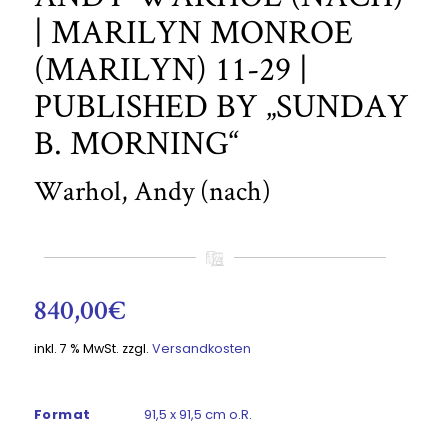
| MARILYN MONROE
(MARILYN) 11-29 |
PUBLISHED BY „SUNDAY
B. MORNING“
Warhol, Andy (nach)
840,00
€
inkl. 7 % MwSt.
zzgl.
Versandkosten
Format
91,5 x 91,5 cm o.R.