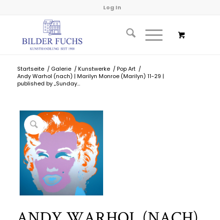
Log In
Startseite
/
Galerie
/
Kunstwerke
/
Pop Art
/
Andy Warhol (nach) | Marilyn Monroe (Marilyn) 11-29 |
published by „Sunday...
ANDY WARHOL (NACH)