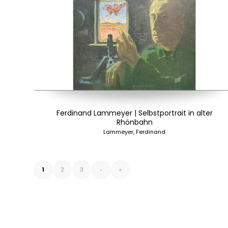
Ferdinand Lammeyer | Selbstportrait in alter
Rhönbahn
Lammeyer, Ferdinand
1
2
3
›
»