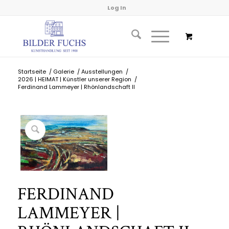
Log In
Startseite
/
Galerie
/
Ausstellungen
/
2026 | HEIMAT | Künstler unserer Region
/
Ferdinand Lammeyer | Rhönlandschaft II
FERDINAND
LAMMEYER |