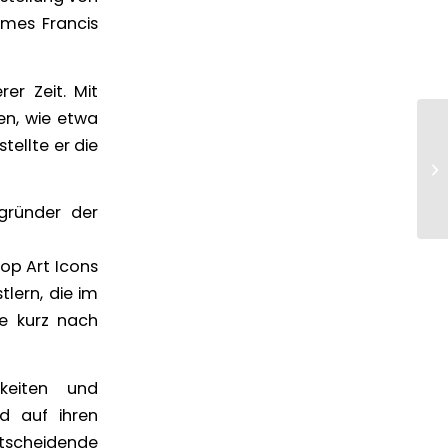
mes Francis
er Zeit. Mit
en, wie etwa
tellte er die
egründer der
Pop Art Icons
lern, die im
e kurz nach
keiten und
d auf ihren
entscheidende