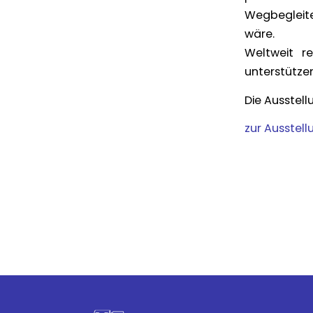
Wegbegleite
wäre.
Weltweit r
unterstütze
Die Ausstell
zur Ausstell