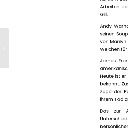
Arbeiten d
Gill.
Andy Warhol
seinen Soup
Ausstellung MICHAEL
von Marilyn 
GUTSCHE | VIAMALA –
Weichen für 
Zyklus in Blau
James Franc
amerikanisc
Heute ist er
bekannt. Zu
Zuge der P
ihrem Tod a
Das zur A
Unterschie
persönlichen