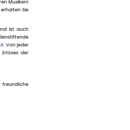
ren Musikern
erhalten Sie
nd ist auch
denstiftende
al
. Von jeder
 Erlöses der
freundliche