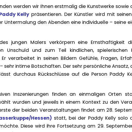
nden werden wir Ihnen erstmalig die Kunstwerke sowie
Paddy Kelly
präsentieren. Der Künstler wird mit seinen
er Untermalung den Abenden eine individuelle – seine e
es jungen Malers verkörpern eine Ernsthaftigkeit d
en Unschuld und zum Teil kindlichen, spielerischen 
. Er verarbeitet in seinen Bildern Gefühle, Fragen, Erf
 sehr intime Botschaften. Der sehr persönliche Ansatz,
lässt durchaus Rückschlüsse auf die Person Paddy Ke
siven Inszenierungen finden an einmaligen Orten sta
hlt wurden und jeweils in einem Kontext zu den Ver
 erste der beiden Veranstaltungen findet am 28. Septe
sserkuppe/Hessen)
statt, bei der Paddy Kelly solo 
öchte. Diese wird ihre Fortsetzung am 29. September