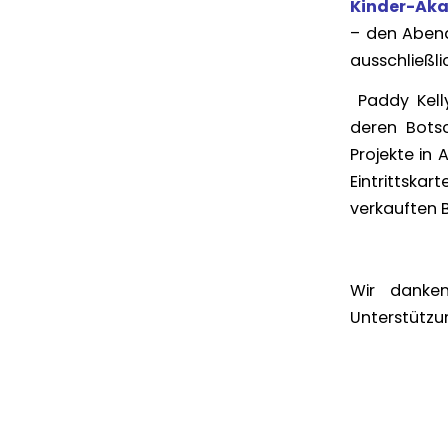
Kinder-Ak
– den Abend
ausschließli
Paddy Kell
deren Botsc
Projekte in 
Eintrittska
verkauften B
Wir danken
Unterstützu