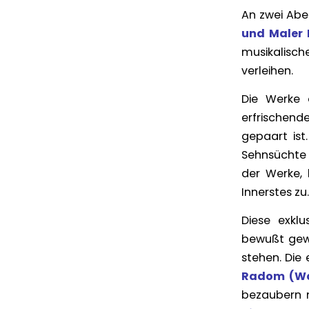
An zwei Abe
und Maler
musikalisch
verleihen.
Die Werke d
erfrischend
gepaart ist
Sehnsüchte –
der Werke, 
Innerstes zu.
Diese exklu
bewußt gewä
stehen. Die
Radom
(Wa
bezaubern m