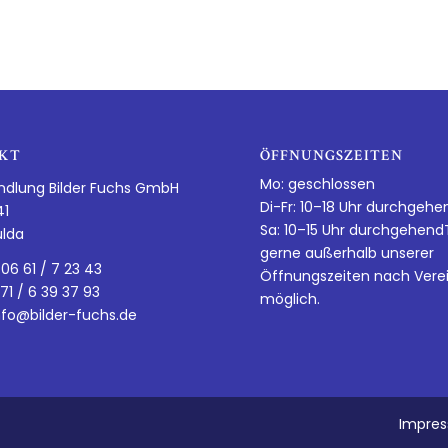
KT
ÖFFNUNGSZEITEN
Mo: geschlossen
ndlung Bilder Fuchs GmbH
Di-Fr: 10–18 Uhr durchgehe
41
Sa: 10–15 Uhr durchgehen
ulda
gerne außerhalb unserer
 06 61 / 7 23 43
Öffnungszeiten nach Vere
 71 / 6 39 37 93
möglich.
nfo@bilder-fuchs.de
Impre