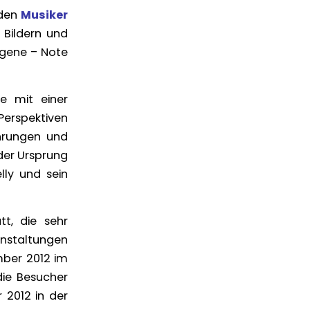
 den
Musiker
 Bildern und
igene – Note
ie mit einer
Perspektiven
ahrungen und
 der Ursprung
lly und sein
tt, die sehr
anstaltungen
mber 2012 im
die Besucher
 2012 in der