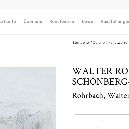
artseite
Über uns
Kunstwerke
News
Ausstellunge
Startseite
/
Galerie
/
Kunstwerke
WALTER ROH
SCHÖNBERG
Rohrbach, Walte