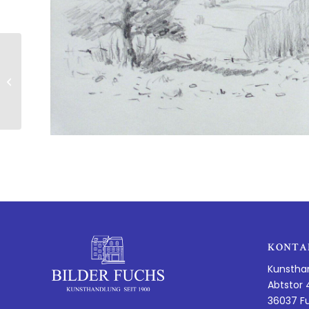
Walter Rohrbach |
Willingshausen
KONTA
Kunstha
Abtstor 
36037 F