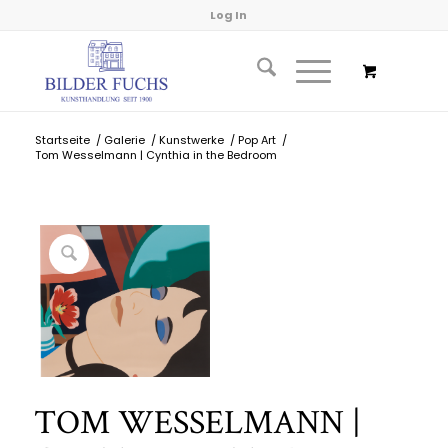
Log In
Startseite
/
Galerie
/
Kunstwerke
/
Pop Art
/
Tom Wesselmann | Cynthia in the Bedroom
TOM WESSELMANN |