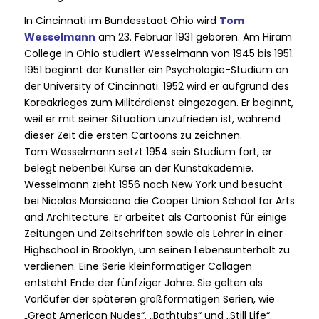
In Cincinnati im Bundesstaat Ohio wird
Tom
Wesselmann
am 23. Februar 1931 geboren. Am Hiram
College in Ohio studiert Wesselmann von 1945 bis 1951.
1951 beginnt der Künstler ein Psychologie-Studium an
der University of Cincinnati. 1952 wird er aufgrund des
Koreakrieges zum Militärdienst eingezogen. Er beginnt,
weil er mit seiner Situation unzufrieden ist, während
dieser Zeit die ersten Cartoons zu zeichnen.
Tom Wesselmann setzt 1954 sein Studium fort, er
belegt nebenbei Kurse an der Kunstakademie.
Wesselmann zieht 1956 nach New York und besucht
bei Nicolas Marsicano die Cooper Union School for Arts
and Architecture. Er arbeitet als Cartoonist für einige
Zeitungen und Zeitschriften sowie als Lehrer in einer
Highschool in Brooklyn, um seinen Lebensunterhalt zu
verdienen. Eine Serie kleinformatiger Collagen
entsteht Ende der fünfziger Jahre. Sie gelten als
Vorläufer der späteren großformatigen Serien, wie
„Great American Nudes“, „Bathtubs“ und „Still Life“.