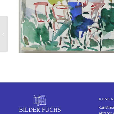
Oskar Koller |
Gestalten mit Schirm
KONTA
Kunstha
Abtstor 