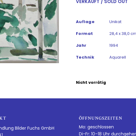
VERKAUFT / SOLD OUT
Auflage
Unikat
Format
28,4 x 38,0 cm
Jahr
1994
Technik
Aquarell
Nicht vorrätig
KT
ÖFFNUNGSZEITEN
Mo: geschlossen
ndlung Bilder Fuchs GmbH
Di-Fr: 10–18 Uhr durchgehe
41