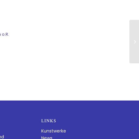
 o.R.
LINKS
Kunstwerke
nd
News