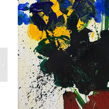
Oskar Koller |
Rosenstock