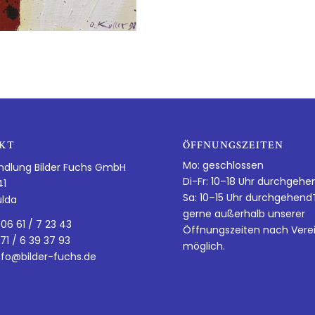
KT
ÖFFNUNGSZEITEN
Mo: geschlossen
ndlung Bilder Fuchs GmbH
Di-Fr: 10–18 Uhr durchgehe
41
Sa: 10–15 Uhr durchgehen
ulda
gerne außerhalb unserer
 06 61 / 7 23 43
Öffnungszeiten nach Vere
 71 / 6 39 37 93
möglich.
nfo@bilder-fuchs.de