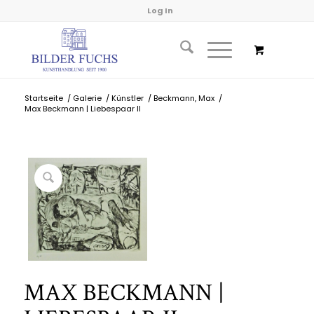
Log In
Startseite
/
Galerie
/
Künstler
/
Beckmann, Max
/
Max Beckmann | Liebespaar II
MAX BECKMANN |