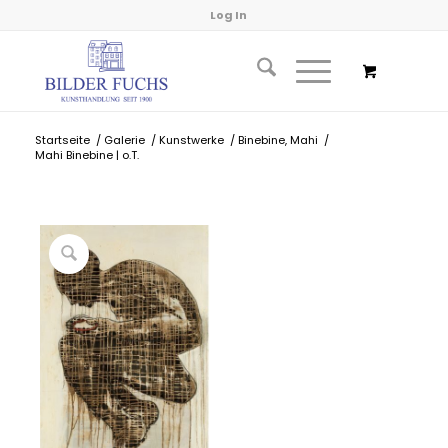
Log In
Startseite
/
Galerie
/
Kunstwerke
/
Binebine, Mahi
/
Mahi Binebine | o.T.