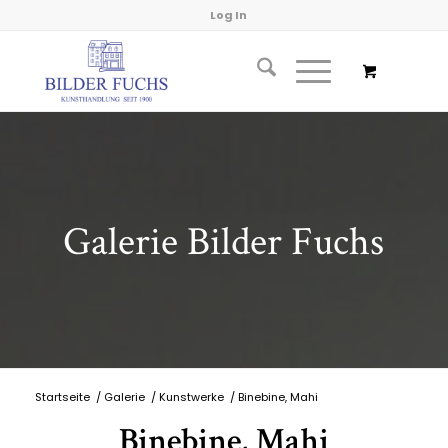
Log In
Galerie Bilder Fuchs
Startseite
/
Galerie
/
Kunstwerke
/
Binebine, Mahi
Binebine, Mahi