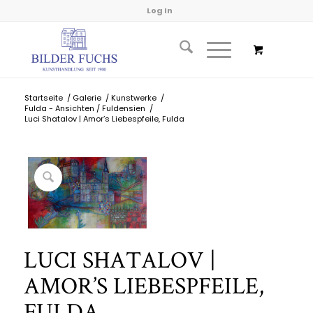
Log In
Startseite
/
Galerie
/
Kunstwerke
/
Fulda - Ansichten / Fuldensien
/
Luci Shatalov | Amor’s Liebespfeile, Fulda
LUCI SHATALOV |
AMOR’S LIEBESPFEILE,
FULDA