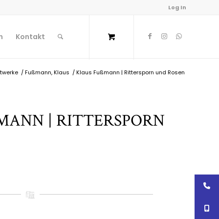
Log In
n
Kontakt
twerke
/
Fußmann, Klaus
/
Klaus Fußmann | Rittersporn und Rosen
ANN | RITTERSPORN U