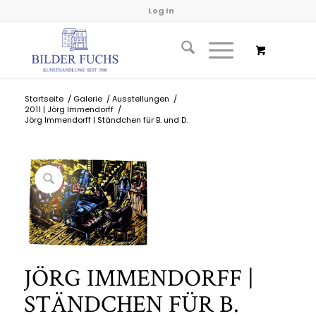
Log In
Startseite
/
Galerie
/
Ausstellungen
/
2011 | Jörg Immendorff
/
Jörg Immendorff | Ständchen für B. und D.
JÖRG IMMENDORFF |
STÄNDCHEN FÜR B.