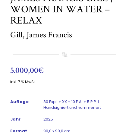
WOMEN IN WATER –
RELAX
Gill, James Francis
5.000,00
€
inkl. 7 % MwSt.
Auflage
80 Expl. + XX + 10 E.A. + 5 P.P. |
Handsigniert und nummeriert
Jahr
2025
Format
90,0 x 90,0 cm