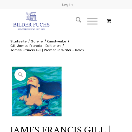
Log In
Startseite
/
Galerie
/
Kunstwerke
/
Gill, James Francis - Editionen
/
James Francis Gill | Women in Water – Relax
JAMES FRANCIS GILL |