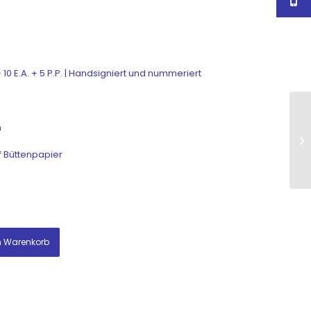
+ 10 E.A. + 5 P.P. | Handsigniert und nummeriert
m
f Büttenpapier
n Warenkorb