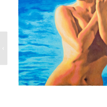
James Francis Gill |
Women in Water –
Marilyn 2