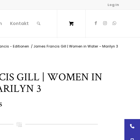
Log In
n
Kontakt
ancis - Editionen
/
James Francis Gill | Women in Water – Marilyn 3
CIS GILL | WOMEN IN
RILYN 3
s