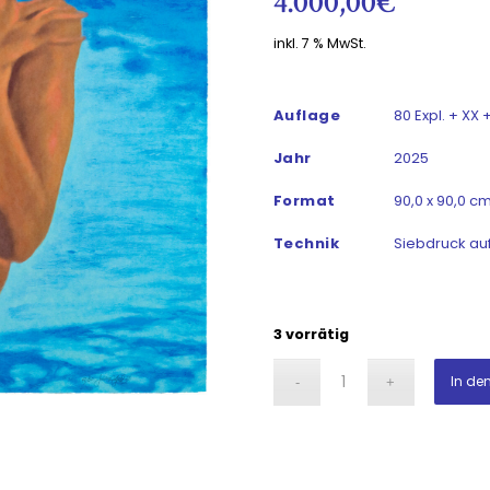
4.000,00
€
inkl. 7 % MwSt.
Auflage
80 Expl. + XX 
Jahr
2025
Format
90,0 x 90,0 c
Technik
Siebdruck au
3 vorrätig
In de