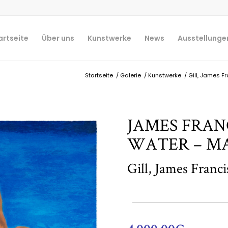
artseite
Über uns
Kunstwerke
News
Ausstellunge
Startseite
/
Galerie
/
Kunstwerke
/
Gill, James Fr
JAMES FRAN
WATER – MA
Gill, James Franci