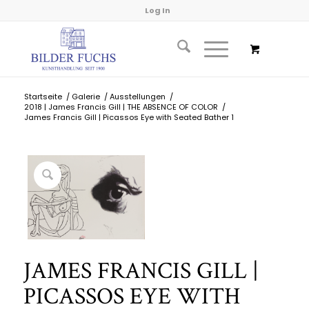
Log In
Startseite
/
Galerie
/
Ausstellungen
/
2018 | James Francis Gill | THE ABSENCE OF COLOR
/
James Francis Gill | Picassos Eye with Seated Bather 1
JAMES FRANCIS GILL |
PICASSOS EYE WITH