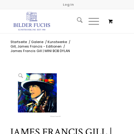
Log In
Startseite
/
Galerie
/
Kunstwerke
/
Gill, James Francis - Editionen
/
James Francis Gill | MINI BOB DYLAN
JAMES FRANCIS GILL |