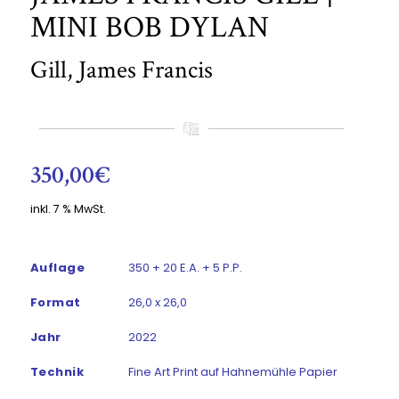
MINI BOB DYLAN
Gill, James Francis
350,00
€
inkl. 7 % MwSt.
Auflage
350 + 20 E.A. + 5 P.P.
Format
26,0 x 26,0
Jahr
2022
Technik
Fine Art Print auf Hahnemühle Papier