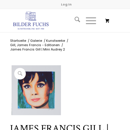
Log In
Startseite
/
Galerie
/
Kunstwerke
/
Gill, James Francis - Editionen
/
James Francis Gill | Mini Audrey 2
JAMES FRANCIS GILL |