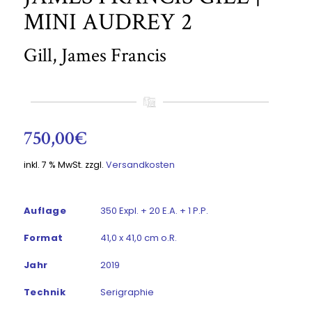
MINI AUDREY 2
Gill, James Francis
750,00
€
inkl. 7 % MwSt.
zzgl.
Versandkosten
Auflage
350 Expl. + 20 E.A. + 1 P.P.
Format
41,0 x 41,0 cm o.R.
Jahr
2019
Technik
Serigraphie