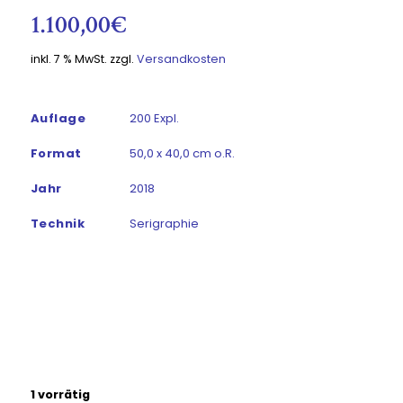
1.100,00
€
inkl. 7 % MwSt.
zzgl.
Versandkosten
Auflage
200 Expl.
Format
50,0 x 40,0 cm o.R.
Jahr
2018
Technik
Serigraphie
1 vorrätig