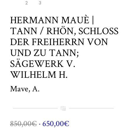
HERMANN MAUÈ |
TANN / RHÖN, SCHLOSS D
ER FREIHERRN VON U
ND ZU TANN; S
ÄGEWERK V. W
ILHELM H.
Mave, A.
Ursprünglicher
Aktueller
850,00
€
650,00
€
Preis
Preis