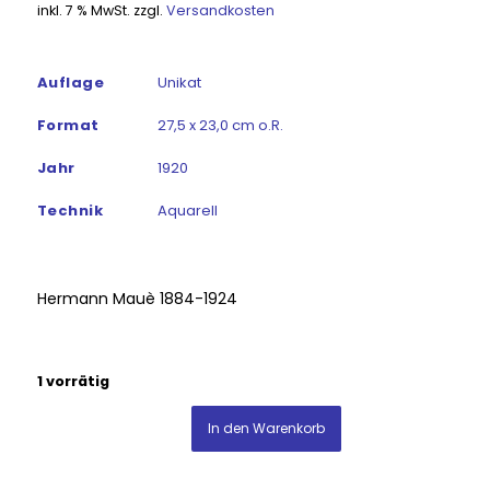
inkl. 7 % MwSt.
zzgl.
Versandkosten
war:
ist:
850,00€
650,00€.
Auflage
Unikat
Format
27,5 x 23,0 cm o.R.
Jahr
1920
Technik
Aquarell
Hermann Mauè 1884-1924
1 vorrätig
In den Warenkorb