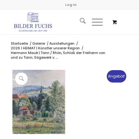
Log In
Startseite
/
Galerie
/
Ausstellungen
/
2026 | HEIMAT | Künstler unserer Region
/
Hermann Mauè | Tann / Rhön, Schloß der Freiherrn von
und zu Tann; Sägewerk v. ...
Angebot!