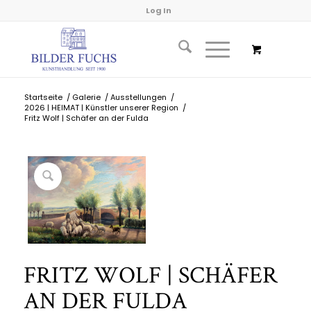
Log In
Startseite
/
Galerie
/
Ausstellungen
/
2026 | HEIMAT | Künstler unserer Region
/
Fritz Wolf | Schäfer an der Fulda
FRITZ WOLF | SCHÄFER
AN DER FULDA