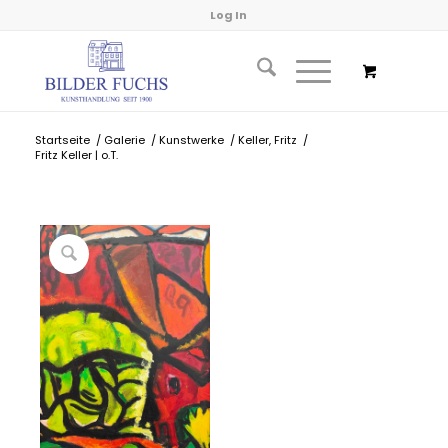
Log In
Startseite
/
Galerie
/
Kunstwerke
/
Keller, Fritz
/
Fritz Keller | o.T.