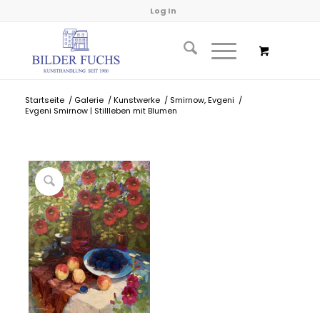
Log In
Startseite
/
Galerie
/
Kunstwerke
/
Smirnow, Evgeni
/
Evgeni Smirnow | Stillleben mit Blumen