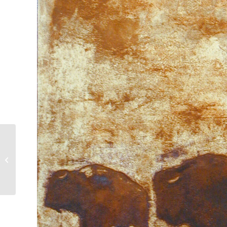
Benno Noll |
Kauernde