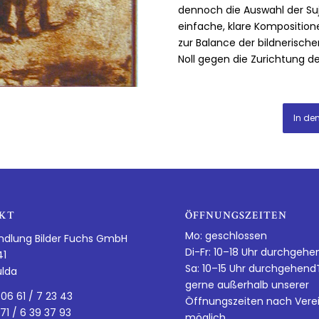
dennoch die Auswahl der Suje
einfache, klare Komposition
zur Balance der bildnerische
Noll gegen die Zurichtung 
In de
KT
ÖFFNUNGSZEITEN
Mo: geschlossen
ndlung Bilder Fuchs GmbH
Di-Fr: 10–18 Uhr durchgehe
41
Sa: 10–15 Uhr durchgehen
ulda
gerne außerhalb unserer
 06 61 / 7 23 43
Öffnungszeiten nach Vere
 71 / 6 39 37 93
möglich.