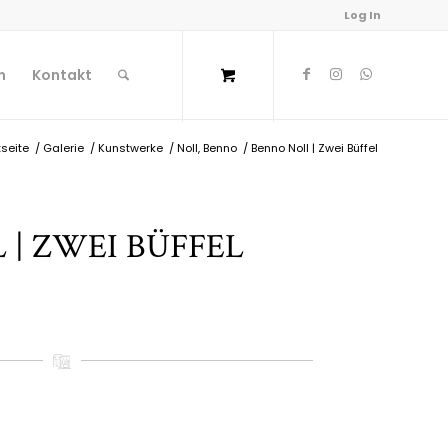
Log In
n
Kontakt
tseite
/
Galerie
/
Kunstwerke
/
Noll, Benno
/
Benno Noll | Zwei Büffel
 | ZWEI BÜFFEL