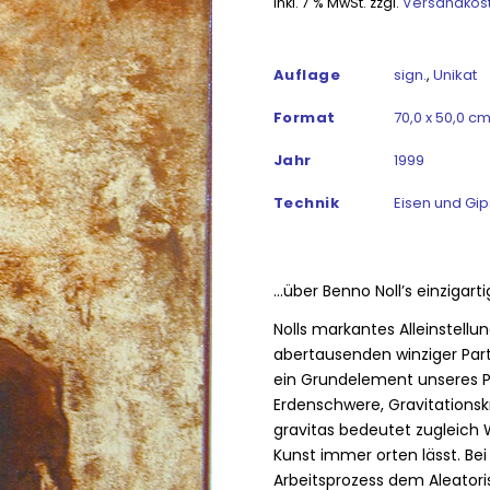
inkl. 7 % MwSt.
zzgl.
Versandkos
Auflage
sign.
,
Unikat
Format
70,0 x 50,0 cm
Jahr
1999
Technik
Eisen und Gip
…über Benno Noll’s einzigart
Nolls markantes Alleinstellu
abertausenden winziger Partik
ein Grundelement unseres P
Erdenschwere, Gravitationsk
gravitas bedeutet zugleich 
Kunst immer orten lässt. Bei 
Arbeitsprozess dem Aleatori