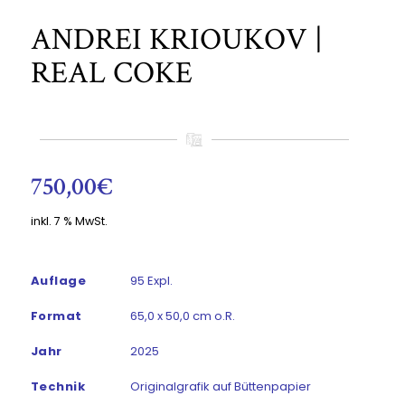
ANDREI KRIOUKOV |
REAL COKE
750,00
€
inkl. 7 % MwSt.
Auflage
95 Expl.
Format
65,0 x 50,0 cm o.R.
Jahr
2025
Technik
Originalgrafik auf Büttenpapier