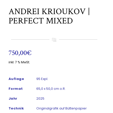
ANDREI KRIOUKOV |
PERFECT MIXED
750,00
€
inkl. 7 % MwSt.
Auflage
95 Expl.
Format
65,0 x 50,0 cm o.R.
Jahr
2025
Technik
Originalgrafik auf Büttenpapier