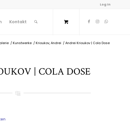
Log In
n
Kontakt
alerie
/
Kunstwerke
/
Krioukov, Andrei
/
Andrei Krioukov | Cola Dose
OUKOV | COLA DOSE
ten