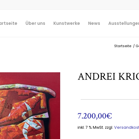
artseite
Über uns
Kunstwerke
News
Ausstellunge
Startseite
/
G
ANDREI KRI
7.200,00
€
inkl. 7 % MwSt.
zzgl.
Versandkos