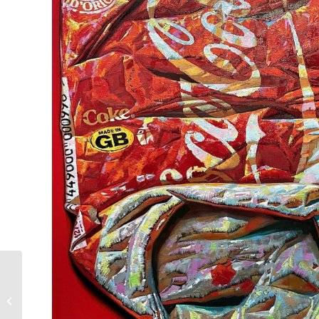
Andrei Krioukov |
SPEED