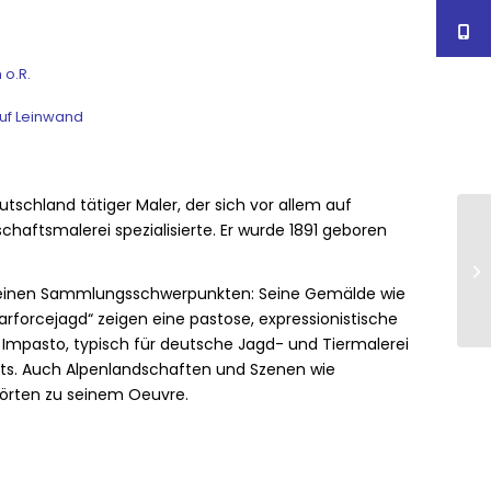
 o.R.
uf Leinwand
tschland tätiger Maler, der sich vor allem auf
haftsmalerei spezialisierte. Er wurde 1891 geboren
seinen Sammlungsschwerpunkten: Seine Gemälde wie
rforcejagd“ zeigen eine pastose, expressionistische
 Impasto, typisch für deutsche Jagd- und Tiermalerei
ts.
Auch Alpenlandschaften und Szenen wie
hörten zu seinem Oeuvre.