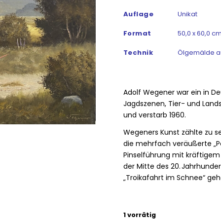
Auflage
Unikat
Format
50,0 x 60,0 cm
Technik
Ölgemälde a
Adolf Wegener war ein in Deu
Jagdszenen, Tier- und Landsc
und verstarb 1960.
Wegeners Kunst zählte zu 
die mehrfach veräußerte „Pa
Pinselführung mit kräftigem
der Mitte des 20. Jahrhunder
„Troikafahrt im Schnee“ ge
1 vorrätig