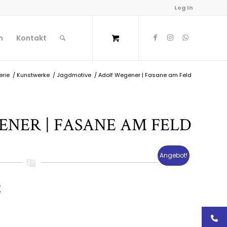
Log In
n
Kontakt
erie
/
Kunstwerke
/
Jagdmotive
/
Adolf Wegener | Fasane am Feld
NER | FASANE AM FELD
Angebot!
nglicher
Aktueller
€
Preis
ist:
€
500,00€.