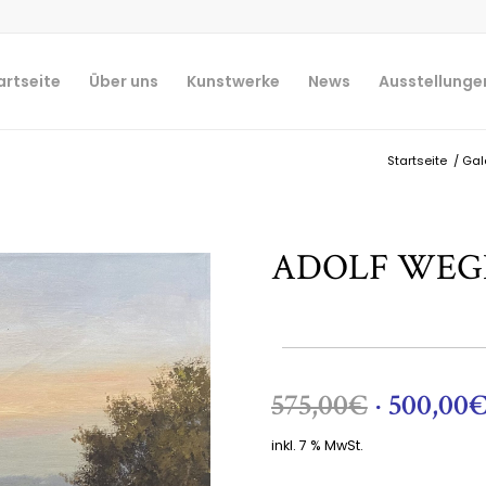
artseite
Über uns
Kunstwerke
News
Ausstellunge
Startseite
/
Gal
ADOLF WEGE
Ursprü
575,00
€
500,00
Preis
inkl. 7 % MwSt.
war:
575,00