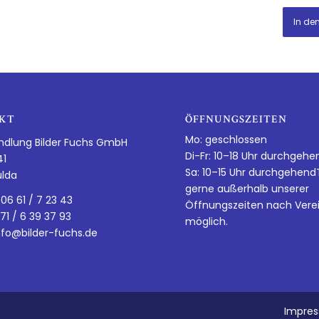
In de
KT
ÖFFNUNGSZEITEN
Mo: geschlossen
ndlung Bilder Fuchs GmbH
Di-Fr: 10–18 Uhr durchgehe
41
Sa: 10–15 Uhr durchgehen
ulda
gerne außerhalb unserer
 06 61 / 7 23 43
Öffnungszeiten nach Vere
 71 / 6 39 37 93
möglich.
nfo@bilder-fuchs.de
Impre