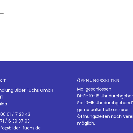
KT
ÖFFNUNGSZEITEN
Mo: geschlossen
ndlung Bilder Fuchs GmbH
Di-Fr: 10–18 Uhr durchgehe
41
Sa: 10–15 Uhr durchgehen
ulda
gerne außerhalb unserer
 06 61 / 7 23 43
Öffnungszeiten nach Vere
 71 / 6 39 37 93
möglich.
nfo@bilder-fuchs.de