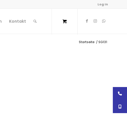
Log In
n
Kontakt
Startseite
/
SG131