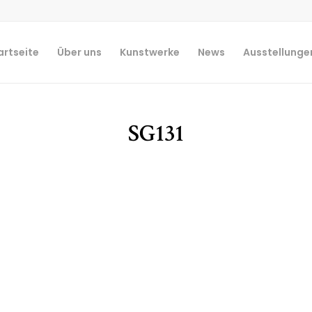
artseite
Über uns
Kunstwerke
News
Ausstellunge
SG131