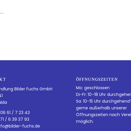
KT
ÖFFNUNGSZEITEN
Mo: geschlossen
ndlung Bilder Fuchs GmbH
Di-Fr: 10–18 Uhr durchgehe
41
Sa: 10–15 Uhr durchgehen
ulda
gerne außerhalb unserer
 06 61 / 7 23 43
Öffnungszeiten nach Vere
 71 / 6 39 37 93
möglich.
nfo@bilder-fuchs.de