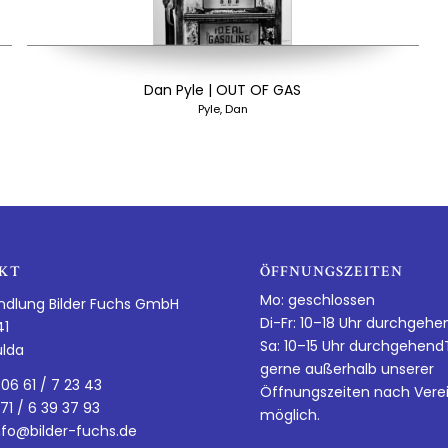
Dan Pyle | OUT OF GAS
Pyle, Dan
KT
ÖFFNUNGSZEITEN
Mo: geschlossen
ndlung Bilder Fuchs GmbH
Di-Fr: 10–18 Uhr durchgehe
41
Sa: 10–15 Uhr durchgehen
ulda
gerne außerhalb unserer
 06 61 / 7 23 43
Öffnungszeiten nach Vere
 71 / 6 39 37 93
möglich.
nfo@bilder-fuchs.de