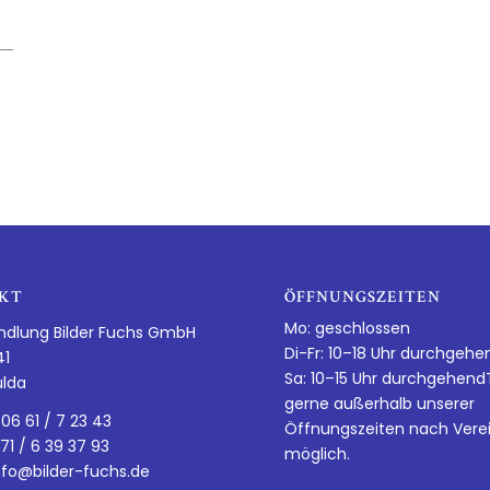
KT
ÖFFNUNGSZEITEN
Mo: geschlossen
ndlung Bilder Fuchs GmbH
Di-Fr: 10–18 Uhr durchgehe
41
Sa: 10–15 Uhr durchgehen
ulda
gerne außerhalb unserer
 06 61 / 7 23 43
Öffnungszeiten nach Vere
 71 / 6 39 37 93
möglich.
nfo@bilder-fuchs.de