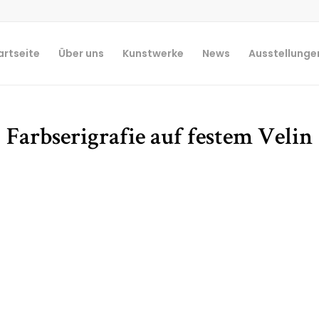
artseite
Über uns
Kunstwerke
News
Ausstellunge
Farbserigrafie auf festem Velin