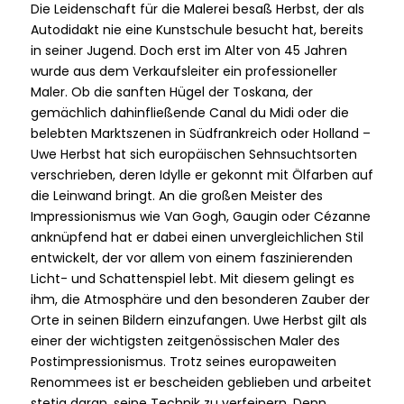
Die Leidenschaft für die Malerei besaß Herbst, der als
Autodidakt nie eine Kunstschule besucht hat, bereits
in seiner Jugend. Doch erst im Alter von 45 Jahren
wurde aus dem Verkaufsleiter ein professioneller
Maler. Ob die sanften Hügel der Toskana, der
gemächlich dahinfließende Canal du Midi oder die
belebten Marktszenen in Südfrankreich oder Holland –
Uwe Herbst hat sich europäischen Sehnsuchtsorten
verschrieben, deren Idylle er gekonnt mit Ölfarben auf
die Leinwand bringt. An die großen Meister des
Impressionismus wie Van Gogh, Gaugin oder Cézanne
anknüpfend hat er dabei einen unvergleichlichen Stil
entwickelt, der vor allem von einem faszinierenden
Licht- und Schattenspiel lebt. Mit diesem gelingt es
ihm, die Atmosphäre und den besonderen Zauber der
Orte in seinen Bildern einzufangen. Uwe Herbst gilt als
einer der wichtigsten zeitgenössischen Maler des
Postimpressionismus. Trotz seines europaweiten
Renommees ist er bescheiden geblieben und arbeitet
stetig daran, seine Technik zu verfeinern. Denn