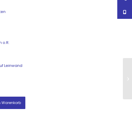
ten
m o.R.
uf Leinwand
n Warenkorb