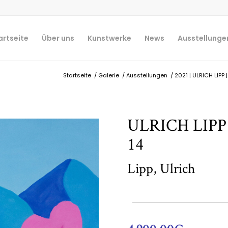
artseite
Über uns
Kunstwerke
News
Ausstellunge
Startseite
/
Galerie
/
Ausstellungen
/
2021 | ULRICH LIP
ULRICH LIP
14
Lipp, Ulrich