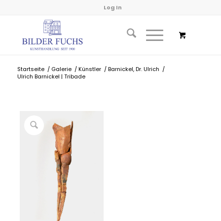
Log In
Startseite
/
Galerie
/
Künstler
/
Barnickel, Dr. Ulrich
/
Ulrich Barnickel | Tribade