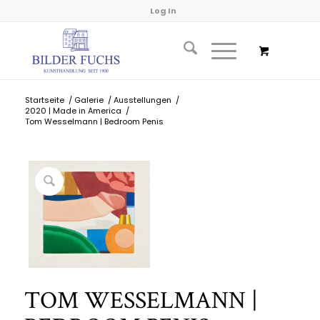
Log In
Startseite
/
Galerie
/
Ausstellungen
/
2020 | Made in America
/
Tom Wesselmann | Bedroom Penis
TOM WESSELMANN |