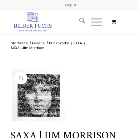
Log In
Startseite
/
Galerie
/
Kunstwerke
/
SAXA
/
SAXA | Jim Morrison
SAXA | JIM MORRISON