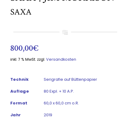
SAXA
800,00
€
inkl. 7 % MwSt.
zzgl.
Versandkosten
Technik
Serigrafie auf Büttenpapier
Auflage
80 Expl. + 10 A.P.
Format
60,0 x 60,0 cm o.R.
Jahr
2019