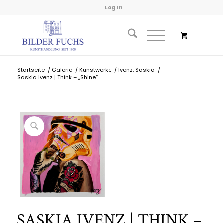
Log In
Startseite
/
Galerie
/
Kunstwerke
/
Ivenz, Saskia
/
Saskia Ivenz | Think – „Shine“
SASKIA IVENZ | THINK –