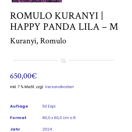
ROMULO KURANYI |
HAPPY PANDA LILA – M
Kuranyi, Romulo
650,00
€
inkl. 7 % MwSt.
zzgl.
Versandkosten
Auflage
50 Expl.
Format
80,0 x 60,0 cm o.R.
Jahr
2024