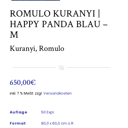
ROMULO KURANYI |
HAPPY PANDA BLAU –
M
Kuranyi, Romulo
650,00
€
inkl. 7 % MwSt.
zzgl.
Versandkosten
Auflage
50 Expl.
Format
80,0 x 60,0 cm o.R.